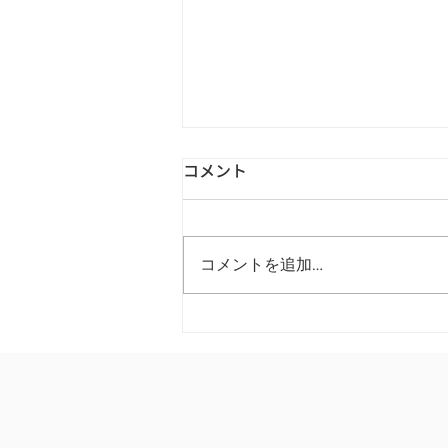
コメント
コメントを追加…
Green Forest 代官山クリニッ
クが実践するACP