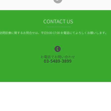
CONTACT US
​訪問診療に関するお問合せは、平日9:00-17:00 お電話にてよろしくお願いします。
お電話でお問い合わせ
03-5489-3899
Green Forest 代官山クリニック
東京都渋谷区恵比寿西一丁目24番11号 コートドール代官山201
https://www.greenforest-daikanyama.com
電話番号：
03-5489-3899