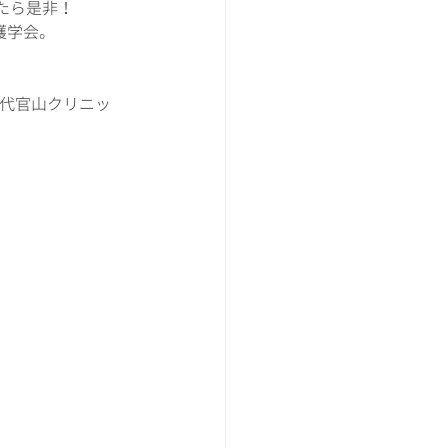
たら是非！
護学会。
 代官山クリニッ