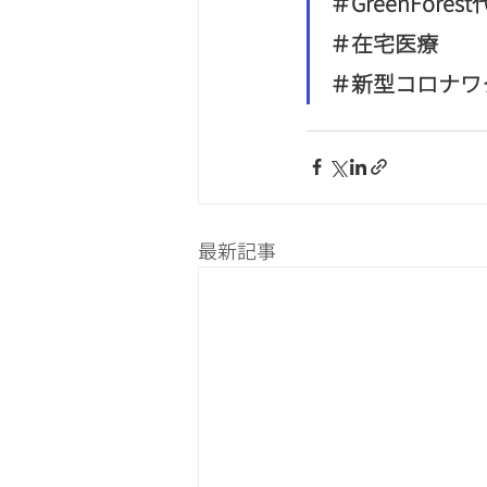
＃GreenFor
＃在宅医療
＃新型コロナワ
最新記事