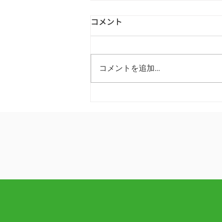
コメント
コメントを追加…
Green Forest 代官山クリニッ
クが実践するACP