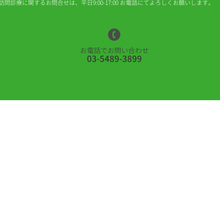
​訪問診療に関するお問合せは、平日9:00-17:00 お電話にてよろしくお願いします。
お電話でお問い合わせ
03-5489-3899
Green Forest 代官山クリニック
東京都渋谷区恵比寿西一丁目24番11号 コートドール代官山201
https://www.greenforest-daikanyama.com
電話番号：
03-5489-3899
Copyright © 2020 Green Forest Daikanyama Clinic. All Rights Reserved.