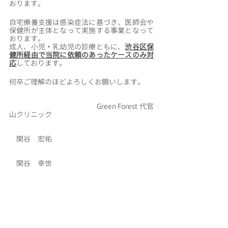
おります。
自宅療養支援は感染症法に基づき、医師会や
保健所が主体となって実施する事業となって
おります。
成人、小児・乳幼児の診療ともに、
渋谷区保
健所経由で当院に依頼のあったケースのみ対
応
しております。
何卒ご理解のほどよろしくお願いします。
　　　　　　　　　　　　Green Forest 代官
山クリニック
　関谷　宏祐
　関谷　幸世　