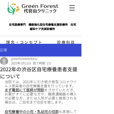
在宅医療専門 機能強化型在宅療養支援診療所 在宅
緩和ケア充実診療所
理念・コンセプト
診療科目
記事
greenforestdaikany
医師紹介
ブログ
2022年1月11日
読了時間: 1分
2022年の渋谷区自宅療養患者支援
について
在宅事例集
特殊な治療
当院では、2021年に引き続き新型コロナウイ
ルス感染者の自宅療養支援を行っています。
まず電話にて医師が問診
をさせていただき、
お薬がすぐに必要な方や、酸素濃縮器の導入
診療希望の方へ
が必要な方、または入院が必要と推測される
場合は、ご自宅まで往診を致します。
自宅療養中の小児・乳幼児の往診
も実施して