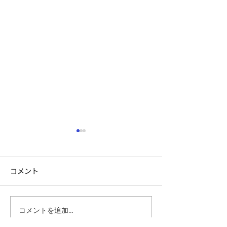
コメント
コメントを追加…
機能強化型在宅療養支援
在宅で完結できる
診療所に認可されました
入